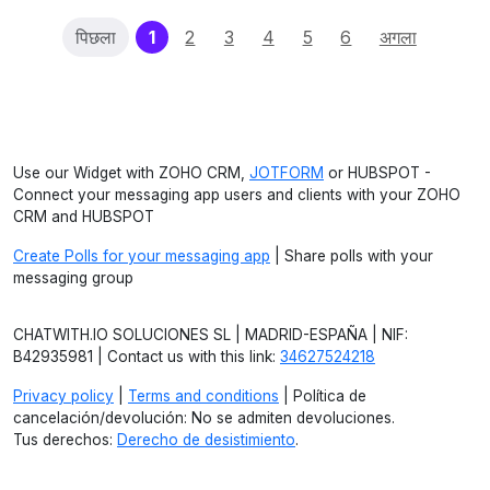
(current)
पिछला
1
2
3
4
5
6
अगला
Use our Widget with ZOHO CRM,
JOTFORM
or HUBSPOT -
Connect your messaging app users and clients with your ZOHO
CRM and HUBSPOT
Create Polls for your messaging app
| Share polls with your
messaging group
CHATWITH.IO SOLUCIONES SL | MADRID-ESPAÑA | NIF:
B42935981 | Contact us with this link:
34627524218
Privacy policy
|
Terms and conditions
| Política de
cancelación/devolución: No se admiten devoluciones.
Tus derechos:
Derecho de desistimiento
.