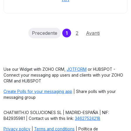
(current)
Precedente
1
2
Avanti
Use our Widget with ZOHO CRM,
JOTFORM
or HUBSPOT -
Connect your messaging app users and clients with your ZOHO
CRM and HUBSPOT
Create Polls for your messaging app
| Share polls with your
messaging group
CHATWITH.IO SOLUCIONES SL | MADRID-ESPAÑA | NIF:
B42935981 | Contact us with this link:
34627524218
Privacy policy
|
Terms and conditions
| Política de