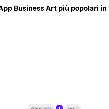
pp Business Art più popolari in
(current)
Precedente
1
Avanti