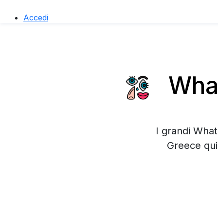
Accedi
What
I grandi What
Greece qui