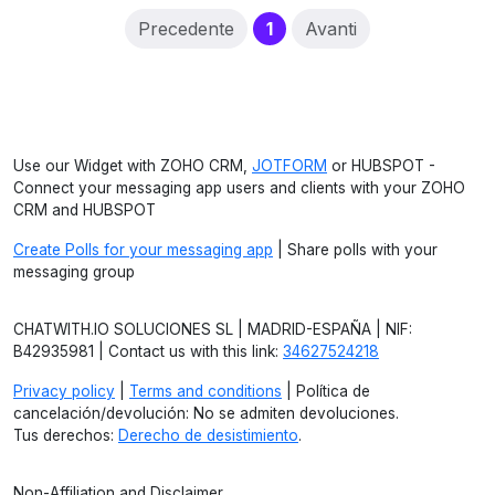
(current)
Precedente
1
Avanti
Use our Widget with ZOHO CRM,
JOTFORM
or HUBSPOT -
Connect your messaging app users and clients with your ZOHO
CRM and HUBSPOT
Create Polls for your messaging app
| Share polls with your
messaging group
CHATWITH.IO SOLUCIONES SL | MADRID-ESPAÑA | NIF:
B42935981 | Contact us with this link:
34627524218
Privacy policy
|
Terms and conditions
| Política de
cancelación/devolución: No se admiten devoluciones.
Tus derechos:
Derecho de desistimiento
.
Non-Affiliation and Disclaimer