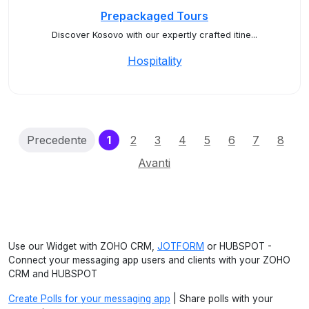
Prepackaged Tours
Discover Kosovo with our expertly crafted itine...
Hospitality
(current)
Precedente
1
2
3
4
5
6
7
8
Avanti
Use our Widget with ZOHO CRM,
JOTFORM
or HUBSPOT -
Connect your messaging app users and clients with your ZOHO
CRM and HUBSPOT
Create Polls for your messaging app
| Share polls with your