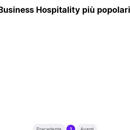
siness Hospitality più popolar
(current)
Precedente
1
Avanti