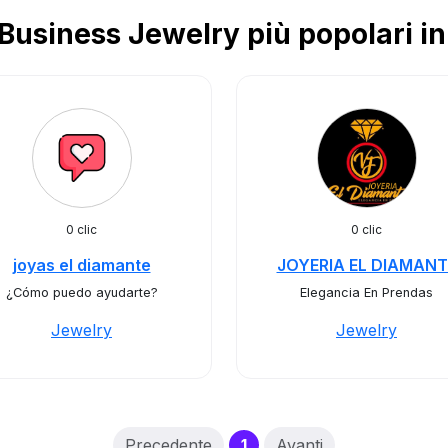
usiness Jewelry più popolari i
0 clic
0 clic
joyas el diamante
JOYERIA EL DIAMANT
¿Cómo puedo ayudarte?
Elegancia En Prendas
Jewelry
Jewelry
(current)
Precedente
1
Avanti