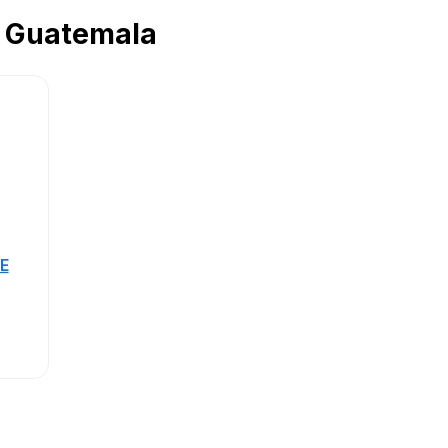
n Guatemala
E