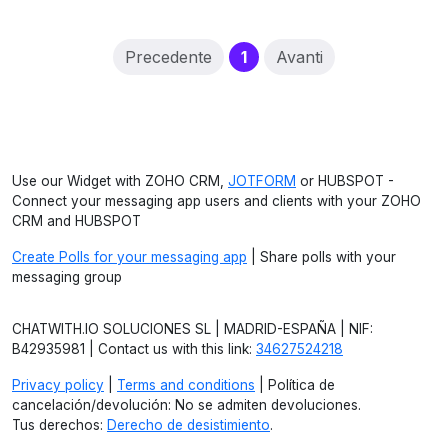
(current)
Precedente
1
Avanti
Use our Widget with ZOHO CRM,
JOTFORM
or HUBSPOT -
Connect your messaging app users and clients with your ZOHO
CRM and HUBSPOT
Create Polls for your messaging app
| Share polls with your
messaging group
CHATWITH.IO SOLUCIONES SL | MADRID-ESPAÑA | NIF:
B42935981 | Contact us with this link:
34627524218
Privacy policy
|
Terms and conditions
| Política de
cancelación/devolución: No se admiten devoluciones.
Tus derechos:
Derecho de desistimiento
.