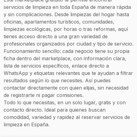
continua con
servicios de limpieza en toda España de manera rápida
el fin de
y sin complicaciones. Desde limpiezas del hogar hasta
oficinas, apartamentos turísticos, comunidades,
poder llevar a
limpiezas ecológicas, por horas o tras reformas, aquí
cabo sus
tienes acceso directo a una gran variedad de
tareas de la
profesionales organizados por ciudad y tipo de servicio.
manera más
Funcionamiento sencillo: cada negocio tiene su propia
eficaz,
ficha dentro del marketplace, con información clara,
enfocada a la
lista de servicios específicos, enlace directo a
WhatsApp y etiquetas relevantes que te ayudan a filtrar
satisfacción
resultados según lo que necesites. Así puedes
del cliente.
contactar directamente con quien elijas, sin necesidad
de registrarte ni pagar comisiones.
Todo lo que necesitas, en un solo lugar, gratis y con
contacto directo. Ideal para quienes buscan
comodidad, variedad y rapidez al reservar servicios de
limpieza en España.