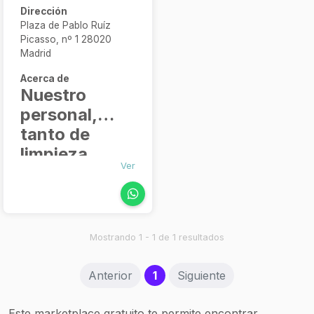
Dirección
Plaza de Pablo Ruíz
Picasso, nº 1 28020
Madrid
Acerca de
Nuestro
personal,
tanto de
limpieza
Ver
como de
mantenimiento
y de oficina,
es
Mostrando 1 - 1 de 1 resultados
seleccionado
cuidadosamente
(current)
Anterior
1
Siguiente
y recibe
formación
Este marketplace gratuito te permite encontrar