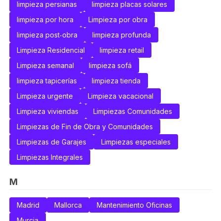
limpieza persianas
limpieza placas solares
limpieza por hora
Limpieza por obra
limpieza post‑obra
limpieza profunda
Limpieza Residencial
limpieza retail
Limpieza semanal
limpieza sofá
limpieza tapicerías
limpieza tienda
Limpieza urgente
Limpieza vacacional
Limpieza viviendas
Limpiezas Comunidades
Limpiezas de Fin de Obra y Comunidades
Limpiezas de Garajes
Limpiezas especiales
Limpiezas Integrales
M
Madrid
Mallorca
Mantenimiento Oficinas
Murcia