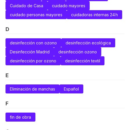
Cuidado de Casa
cuidado mayores
cuidado personas mayores
cuidadoras internas 24 h
D
desinfección con ozono
desinfección ecológica
Desinfección Madrid
desinfección ozono
desinfección por ozono
desinfección textil
E
Eliminación de manchas
Español
F
fin de obra