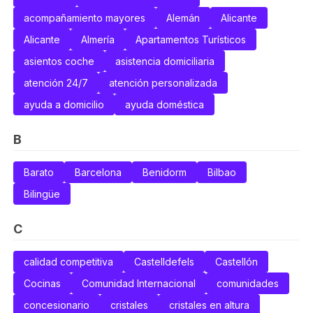
acompañamiento mayores
Alemán
Alicante
Alicante
Almería
Apartamentos Turísticos
asientos coche
asistencia domiciliaria
atención 24/7
atención personalizada
ayuda a domicilio
ayuda doméstica
B
Barato
Barcelona
Benidorm
Bilbao
Bilingüe
C
calidad competitiva
Castelldefels
Castellón
Cocinas
Comunidad Internacional
comunidades
concesionario
cristales
cristales en altura