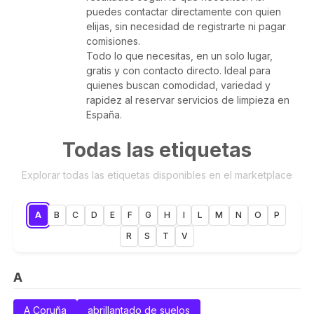
puedes contactar directamente con quien
elijas, sin necesidad de registrarte ni pagar
comisiones.
Todo lo que necesitas, en un solo lugar,
gratis y con contacto directo. Ideal para
quienes buscan comodidad, variedad y
rapidez al reservar servicios de limpieza en
España.
Todas las etiquetas
Explorar todas las etiquetas disponibles en el marketplace
A
B
C
D
E
F
G
H
I
L
M
N
O
P
R
S
T
V
A
A Coruña
abrillantado de suelos