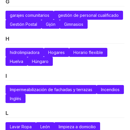
G
garajes comunitarios
gestión de personal cualificado
Gestión Postal
Gijón
Gimnasios
H
hidrolimpiadora
Hogares
Horario flexible
Huelva
Húngaro
I
Impermeabilización de fachadas y terrazas
Incendios
Inglés
L
Lavar Ropa
León
limpieza a domicilio