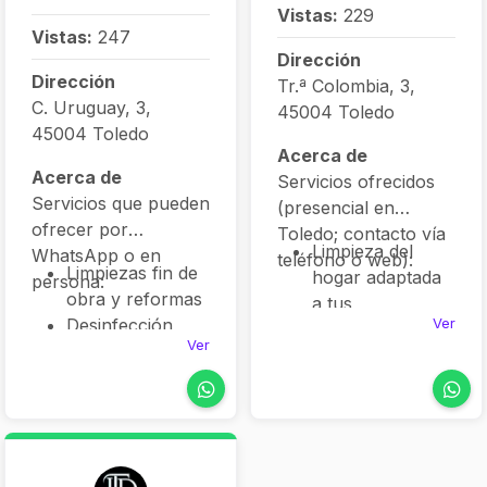
Vistas:
229
Vistas:
247
Dirección
Dirección
Tr.ª Colombia, 3,
C. Uruguay, 3,
45004 Toledo
45004 Toledo
Acerca de
Acerca de
Servicios ofrecidos
Servicios que pueden
(presencial en
ofrecer por
Toledo; contacto vía
Limpieza del
WhatsApp o en
teléfono o web):
Limpiezas fin de
hogar adaptada
persona:
obra y reformas
a tus
Ver
Desinfección
necesidades
Ver
ambiental con
Limpiezas
ozono
generales
Limpieza
profundas
profunda en
Limpieza
viviendas y
post‑obra para
oficinas
locales o