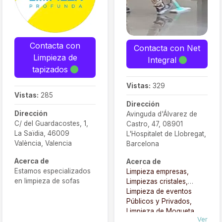
Contacta con
Contacta con Net
Limpieza de
Integral
tapizados
Vistas:
329
Vistas:
285
Dirección
Dirección
Avinguda d'Álvarez de
C/ del Guardacostes, 1,
Castro, 47, 08901
La Saïdia, 46009
L'Hospitalet de Llobregat,
València, Valencia
Barcelona
Acerca de
Acerca de
Estamos especializados
Limpieza empresas,
en limpieza de sofas
Limpiezas cristales,
Limpieza de eventos
Públicos y Privados,
Limpieza de Moqueta,
Ver
Li
mpieza y pintura de