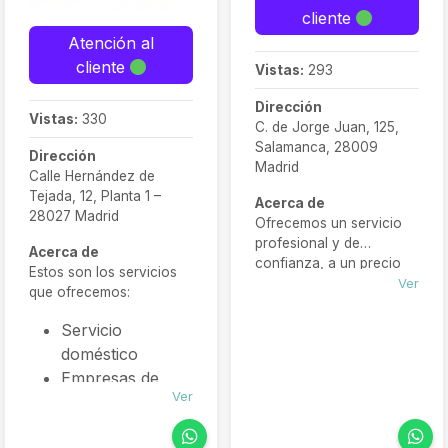
cliente
Atención al
cliente
Vistas:
293
Dirección
Vistas:
330
C. de Jorge Juan, 125,
Salamanca, 28009
Dirección
Madrid
Calle Hernández de
Tejada, 12, Planta 1 –
Acerca de
28027 Madrid
Ofrecemos un servicio
profesional y de
Acerca de
confianza, a un precio
Estos son los servicios
competitivo y todo
Ver
que ofrecemos:
incluido en una sola
jornada. Un equipo de
Servicio
varios operarios acudirá
doméstico
a su vivienda, local,
Empresas de
comercio u oficina para
Ver
Limpieza
realizar servicios
enfocados en el
Empleados de
mantenimiento de