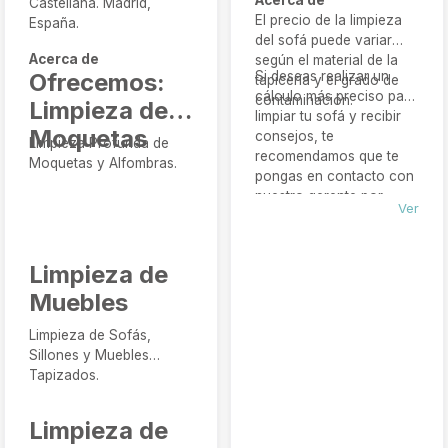
Acerca de
Castellana. Madrid,
El precio de la limpieza
España.
del sofá puede variar
Acerca de
según el material de la
Ofrecemos:
Si deseas realizar un
tapicería y el grado de
cálculo más preciso para
contaminación.
Limpieza de
limpiar tu sofá y recibir
Moquetas
consejos, te
Limpieza Profunda de
recomendamos que te
Moquetas y Alfombras.
pongas en contacto con
nuestro gerente por
Ver
teléfono
697372038
de
8-00 a 22-00.
Limpieza de
Muebles
Limpieza de Sofás,
Sillones y Muebles
Tapizados.
Limpieza de