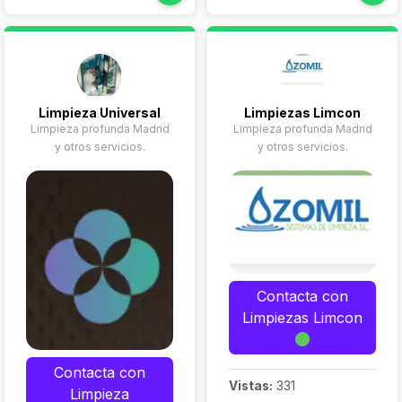
hogar
inmuebles con unos
Cuidado de
elevados estándares de
mayores
calidad: limpiezas
Canguros y
profesionales a fondo,
vaciados, pintores,
niñeras
además de muchos otros
Mantenimiento
Limpieza Universal
Limpiezas Limcon
servicios pensados para
Limpieza profunda Madrid
del hogar
Limpieza profunda Madrid
el cuidado de personas
y otros servicios.
y otros servicios.
así como de todo tipo de
inmuebles.
Contacta con
Limpiezas Limcon
Contacta con
Vistas:
331
Limpieza