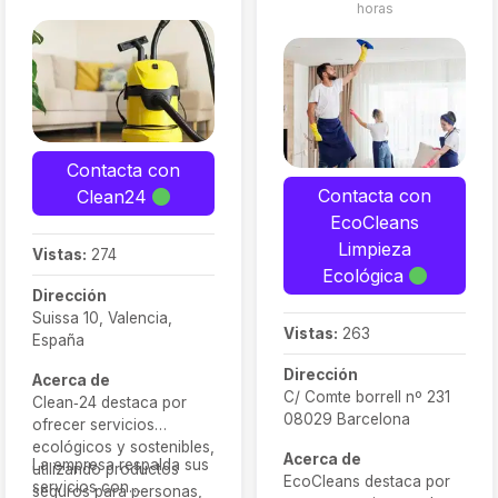
limpieza eficaz y
horas
ofrecen la opción de
responsable con el
secado rápido con
medio ambiente.
equipos profesionales
para quienes necesitan
usar sus muebles el
mismo día.
Contacta con
Contacta con
Clean24
EcoCleans
Limpieza
Vistas:
274
Ecológica
Dirección
Suissa 10, Valencia,
Vistas:
263
España
Dirección
Acerca de
C/ Comte borrell nº 231
Clean‑24 destaca por
08029 Barcelona
ofrecer servicios
ecológicos y sostenibles,
Acerca de
La empresa respalda sus
utilizando productos
EcoCleans destaca por
servicios con
seguros para personas,