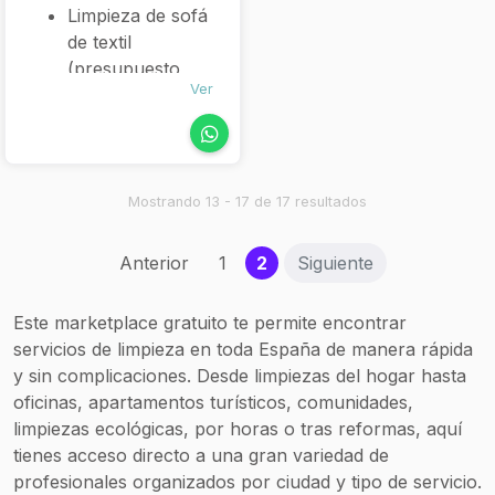
Limpieza de sofá
de textil
(presupuesto
Ver
personalizado)
Limpieza de sofá
de piel o polipiel
Limpieza y
desinfección de
Mostrando 13 - 17 de 17 resultados
colchones
Limpieza de
(current)
Anterior
1
2
Siguiente
tapicería de
asientos de
Este marketplace gratuito te permite encontrar
coche
servicios de limpieza en toda España de manera rápida
Evaluación y
y sin complicaciones. Desde limpiezas del hogar hasta
presupuesto sin
oficinas, apartamentos turísticos, comunidades,
coste ni
limpiezas ecológicas, por horas o tras reformas, aquí
compromiso
tienes acceso directo a una gran variedad de
Atención y
profesionales organizados por ciudad y tipo de servicio.
reservas vía