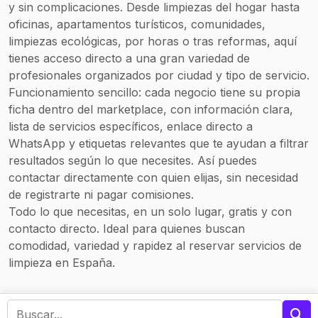
y sin complicaciones. Desde limpiezas del hogar hasta
profesional enviado.
secado rápido con
medio ambiente.
equipos profesionales
oficinas, apartamentos turísticos, comunidades,
para quienes necesitan
limpiezas ecológicas, por horas o tras reformas, aquí
usar sus muebles el
tienes acceso directo a una gran variedad de
mismo día.
profesionales organizados por ciudad y tipo de servicio.
Funcionamiento sencillo: cada negocio tiene su propia
ficha dentro del marketplace, con información clara,
lista de servicios específicos, enlace directo a
WhatsApp y etiquetas relevantes que te ayudan a filtrar
resultados según lo que necesites. Así puedes
contactar directamente con quien elijas, sin necesidad
de registrarte ni pagar comisiones.
Todo lo que necesitas, en un solo lugar, gratis y con
contacto directo. Ideal para quienes buscan
comodidad, variedad y rapidez al reservar servicios de
limpieza en España.