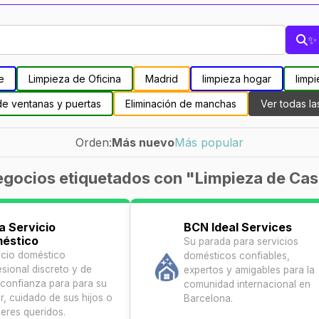
✨ 
e
Limpieza de Oficina
Madrid
limpieza hogar
limpi
de ventanas y puertas
Eliminación de manchas
Ver todas la
Orden:
Más nuevo
Más popular
gocios etiquetados con "Limpieza de Ca
a Servicio
BCN Ideal Services
éstico
Su parada para servicios
icio doméstico
domésticos confiables,
esional discreto y de
expertos y amigables para la
l confianza para para su
comunidad internacional en
r, cuidado de sus hijos o
Barcelona.
seres queridos.