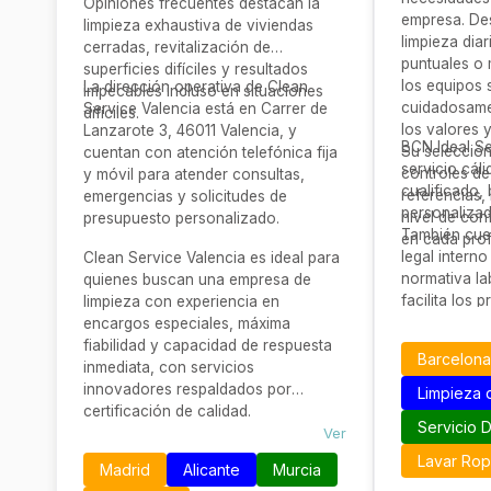
Opiniones frecuentes destacan la
empresa. De
limpieza exhaustiva de viviendas
limpieza dia
cerradas, revitalización de
puntuales o 
superficies difíciles y resultados
los equipos
La dirección operativa de Clean
impecables incluso en situaciones
cuidadosame
Service Valencia está en Carrer de
difíciles.
los valores y
Lanzarote 3, 46011 Valencia, y
BCN Ideal Se
Su selección
cuentan con atención telefónica fija
servicio cál
controles de
y móvil para atender consultas,
cualificado,
referencias, 
emergencias y solicitudes de
personaliza
nivel de con
presupuesto personalizado.
También cue
en cada prof
legal intern
Clean Service Valencia es ideal para
normativa la
quienes buscan una empresa de
facilita los
limpieza con experiencia en
legal, propo
encargos especiales, máxima
adicional pa
fiabilidad y capacidad de respuesta
Barcelona
contratan ho
inmediata, con servicios
similares.
innovadores respaldados por
Limpieza 
certificación de calidad.
Servicio 
Ver
Lavar Ro
Madrid
Alicante
Murcia