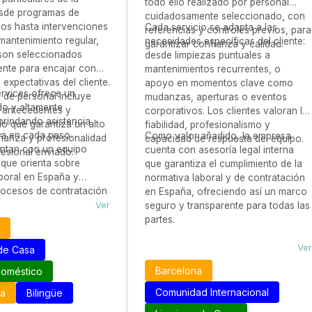
todo ello realizado por personal
sde programas de
cuidadosamente seleccionado, con
rios hasta intervenciones
Cada servicio se adapta a las
referencias y controles previos, para
mantenimiento regular,
necesidades específicas del cliente:
garantizar confianza y calidad.
 son seleccionados
desde limpiezas puntuales a
nte para encajar con
mantenimientos recurrentes, o
 expectativas del cliente.
apoyo en momentos clave como
rvices ofrece un
 de personal incluye
mudanzas, aperturas o eventos
ido y altamente
 antecedentes y
corporativos. Los clientes valoran la
 brindando asistencia
lo que garantiza un alto
fiabilidad, profesionalismo y
da en cada paso.
Como valor añadido, la empresa
fianza y profesionalidad
capacidad de respuesta del equipo.
ntan con un equipo
cuenta con asesoría legal interna
esional enviado.
o que orienta sobre
que garantiza el cumplimiento de la
boral en España y
normativa laboral y de contratación
 procesos de contratación
en España, ofreciendo así un marco
rcionando seguridad
Ver
seguro y transparente para todas las
ra las empresas que
partes.
usekeeping o servicios
Ver
de Casa
Barcelona
Doméstico
Comunidad Internacional
pa
Bilingüe