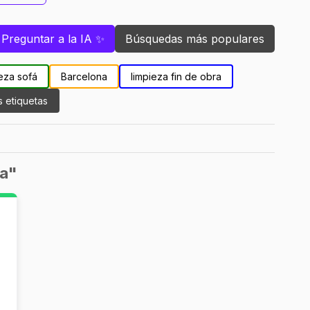
Preguntar a la IA ✨
Búsquedas más populares
eza sofá
Barcelona
limpieza fin de obra
s etiquetas
sa"