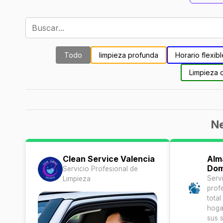
Todo
limpieza profunda
Horario flexibl
Limpieza 
Ne
Clean Service Valencia
Alm
Dom
Servicio Profesional de
Serv
Limpieza
prof
tota
hoga
sus 