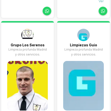
Ver
de
Butacas
Desinfección de
aljibes
Mantenimiento
de limpieza
Mantenimiento
de hidros
Venta y
Grupo Los Serenos
Limpiezas Guio
mantenimiento
Limpieza profunda Madrid
Limpieza profunda Madrid
de extintores y
y otros servicios.
y otros servicios.
sistemas contra
incendios
Impermeabilizacione
y pintura en
general