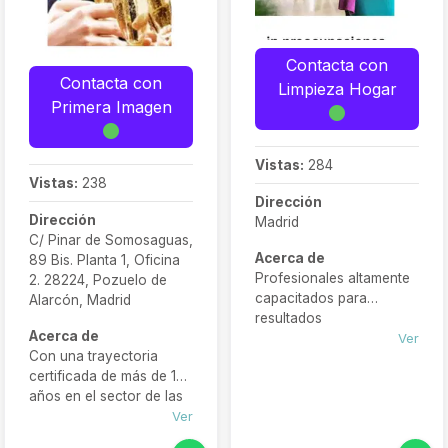
Contacta con
Contacta con
Limpieza Hogar
Primera Imagen
Vistas:
284
Vistas:
238
Dirección
Dirección
Madrid
C/ Pinar de Somosaguas,
Acerca de
89 Bis. Planta 1, Oficina
Profesionales altamente
2. 28224, Pozuelo de
capacitados para
Alarcón, Madrid
resultados
Acerca de
excepcionales. Servicio
Ver
Con una trayectoria
eficiente y personalizado
certificada de más de 13
adaptado a tus
años en el sector de las
necesidades. Relájate en
limpiezas en Madrid,
Ver
tu hogar mientras
contamos con toda la
nosotros nos