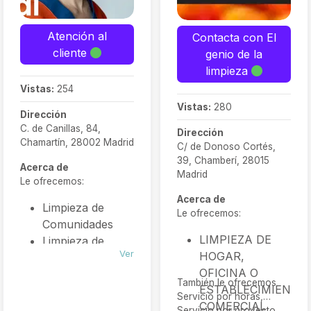
Atención al
Contacta con El
cliente
genio de la
limpieza
Vistas:
254
Vistas:
280
Dirección
C. de Canillas, 84,
Dirección
Chamartín, 28002 Madrid
C/ de Donoso Cortés,
39, Chamberí, 28015
Acerca de
Madrid
Le ofrecemos:
Acerca de
Limpieza de
Le ofrecemos:
Comunidades
LIMPIEZA DE
Limpieza de
Ver
HOGAR,
Oficinas
OFICINA O
Limpieza
También le ofrecemos
ESTABLECIMIENTO
Industrial
Servicio por horas,
COMERCIAL
Conserjería/Jardinería
Servicio por proyecto,