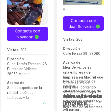
Contacta con
Ideal Servicios
Contacta con
Navacon
Vistas:
263
Dirección
Vistas:
292
Calle Ferraz 28, 28080
Dirección
Acerca de
C. de Tomás Esteban, 26
Ideal Servicios es
Puente de Vallecas,
una
empresa de
28053 Madrid
limpieza en Madrid
que
Nos encargamos de
ofrece servicios
Acerca de
integrar
integrales, contando
Somos expertos en la
diferentes
servicios de
siempre con el mejor
rehabilitación de
Más allá de la
limpieza
para una gran
equipo de profesionales
fachadas y la
variedad de entornos y
limpieza
cualificados para cuidar
restauración de edificios
Ver
tipos de edificios.
la higiene de su empresa,
históricos y protegidos.
diaria