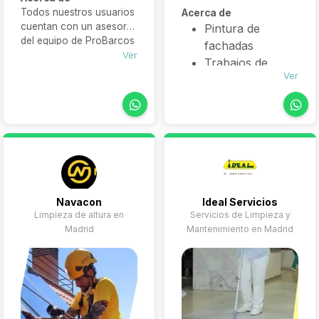
Todos nuestros usuarios
Acerca de
cuentan con un asesor
Pintura de
del equipo de ProBarcos
fachadas
que les ayuda,
Ver
Trabajos de
recomienda y gestiona
Ver
albañilería en
sus necesidades para
altura
ofrecerle finalmente un
servicio personalizado y
Impermeabilización
completo.
de fachadas y
terrazas
Sustitución de
canalones y
bajantes
Navacon
Ideal Servicios
Limpieza de altura en
Servicios de Limpieza y
Limpieza de
Madrid
Mantenimiento en Madrid
tejados y
canalones
Mantenimiento
para
comunidades