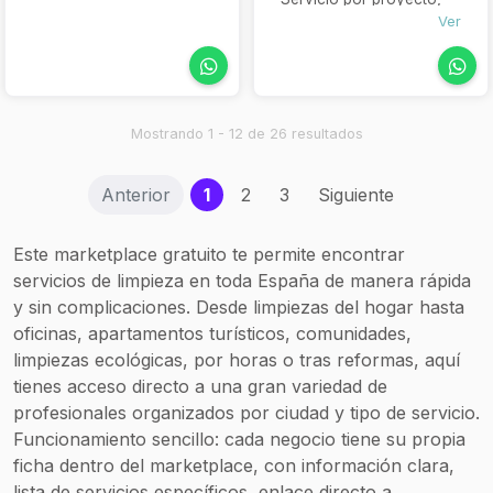
LIMPIEZA DE
Servicio semanal o
Ver
mensual
CRISTALES
LIMPIEZA DE
REFORMAS EN
LOCALES
Mostrando 1 - 12 de 26 resultados
LIMPIEZA DE
PISOS AIRBNB.
(current)
Anterior
1
2
3
Siguiente
Este marketplace gratuito te permite encontrar
servicios de limpieza en toda España de manera rápida
y sin complicaciones. Desde limpiezas del hogar hasta
oficinas, apartamentos turísticos, comunidades,
limpiezas ecológicas, por horas o tras reformas, aquí
tienes acceso directo a una gran variedad de
profesionales organizados por ciudad y tipo de servicio.
Funcionamiento sencillo: cada negocio tiene su propia
ficha dentro del marketplace, con información clara,
lista de servicios específicos, enlace directo a