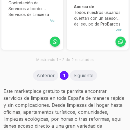
Contratación de
Acerca de
Servicios a bordo:
Todos nuestros usuarios
Servicios de Limpieza,
cuentan con un asesor
Catering, , Floristería,
Ver
del equipo de ProBarcos
Lavandería,
que les ayuda,
Ver
Mantenimiento,
recomienda y gestiona
Mecánica, Pintura, etc
sus necesidades para
ofrecerle finalmente un
servicio personalizado y
completo.
Mostrando 1 - 2 de 2 resultados
(current)
Anterior
1
Siguiente
Este marketplace gratuito te permite encontrar
servicios de limpieza en toda España de manera rápida
y sin complicaciones. Desde limpiezas del hogar hasta
oficinas, apartamentos turísticos, comunidades,
limpiezas ecológicas, por horas o tras reformas, aquí
tienes acceso directo a una gran variedad de