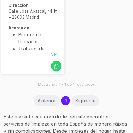
Dirección
Calle José Abascal, 44 1º
– 28003 Madrid
Acerca de
Pintura de
fachadas
Trabajos de
Ver
albañilería en
altura
Impermeabilización
de fachadas y
terrazas
Mostrando 1 - 1 de 1 resultados
Sustitución de
canalones y
(current)
Anterior
1
Siguiente
bajantes
Limpieza de
Este marketplace gratuito te permite encontrar
tejados y
servicios de limpieza en toda España de manera rápida
canalones
y sin complicaciones. Desde limpiezas del hogar hasta