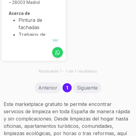
– 28003 Madrid
Acerca de
Pintura de
fachadas
Trabajos de
Ver
albañilería en
altura
Impermeabilización
de fachadas y
terrazas
Mostrando 1 - 1 de 1 resultados
Sustitución de
canalones y
(current)
Anterior
1
Siguiente
bajantes
Limpieza de
Este marketplace gratuito te permite encontrar
tejados y
servicios de limpieza en toda España de manera rápida
canalones
y sin complicaciones. Desde limpiezas del hogar hasta
Mantenimiento
oficinas, apartamentos turísticos, comunidades,
para
limpiezas ecológicas, por horas o tras reformas, aquí