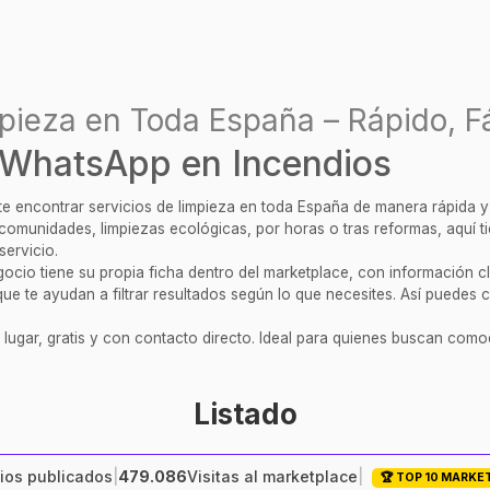
pieza en Toda España – Rápido, Fá
 WhatsApp en Incendios
ite encontrar servicios de limpieza en toda España de manera rápida 
, comunidades, limpiezas ecológicas, por horas o tras reformas, aquí 
servicio.
cio tiene su propia ficha dentro del marketplace, con información clar
ue te ayudan a filtrar resultados según lo que necesites. Así puedes c
 lugar, gratis y con contacto directo. Ideal para quienes buscan comod
Listado
ios publicados
|
479.086
Visitas al marketplace
|
🏆 TOP 10 MARK