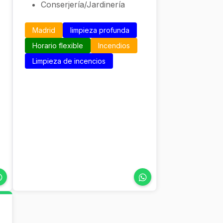
Conserjería/Jardinería
Madrid
limpieza profunda
Horario flexible
Incendios
Limpieza de incencios