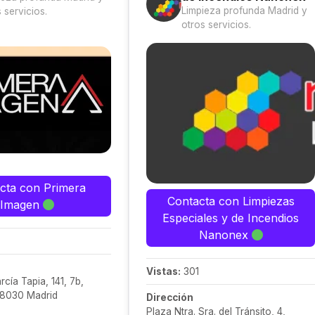
Limpieza profunda Madrid y
 servicios.
otros servicios.
cta con Primera
Contacta con Limpiezas
Imagen
Especiales y de Incendios
Nanonex
Vistas:
301
arcía Tapia, 141, 7b,
28030 Madrid
Dirección
Plaza Ntra. Sra. del Tránsito, 4,