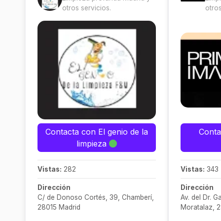
otros servicios.
otros
Contacta con El genio de la
Conta
limpieza
Vistas:
282
Vistas:
343
Dirección
Dirección
C/ de Donoso Cortés, 39, Chamberí,
Av. del Dr. G
28015 Madrid
Moratalaz, 