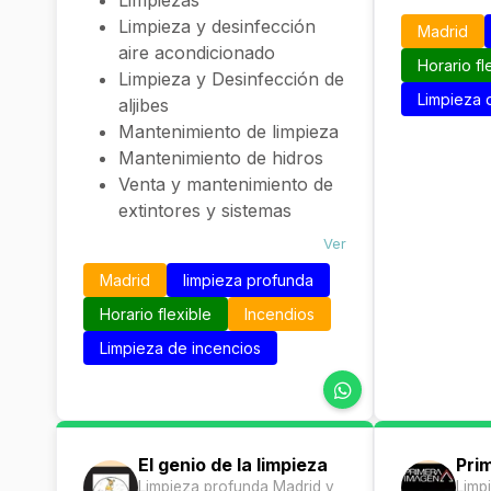
Limpiezas
Limpieza y desinfección
Madrid
aire acondicionado
Horario fl
Limpieza y Desinfección de
Limpieza 
aljibes
Mantenimiento de limpieza
Mantenimiento de hidros
Venta y mantenimiento de
extintores y sistemas
contra incendios
Ver
Impermeabilizaciones y
Madrid
limpieza profunda
pintura en general
Horario flexible
Incendios
Limpieza de incencios
El genio de la limpieza
Pri
Limpieza profunda Madrid y
Limp