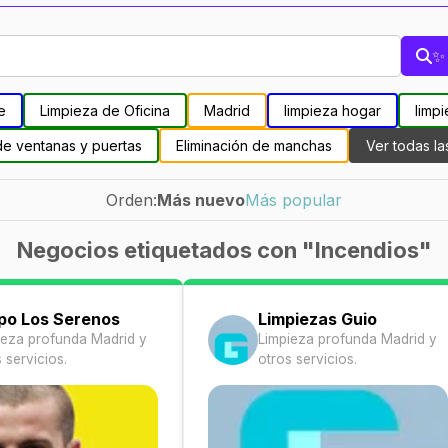
✨ 
e
Limpieza de Oficina
Madrid
limpieza hogar
limpi
de ventanas y puertas
Eliminación de manchas
Ver todas la
Orden:
Más nuevo
Más popular
Negocios etiquetados con "Incendios"
po Los Serenos
Limpiezas Guio
ieza profunda Madrid y
Limpieza profunda Madrid y
 servicios.
otros servicios.