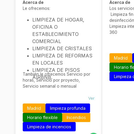
Acerca de
Acerca de
Le ofrecemos:
Los servicio
Limpieza fin
LIMPIEZA DE HOGAR,
desinfección 
OFICINA O
Limpieza in
360
ESTABLECIMIENTO
COMERCIAL
LIMPIEZA DE CRISTALES
LIMPIEZA DE REFORMAS
Madrid
EN LOCALES
Horario fl
LIMPIEZA DE PISOS
También le ofrecemos Servicio por
Limpieza 
AIRBNB.
horas, Servicio por proyecto,
Servicio semanal o mensual
Ver
Madrid
limpieza profunda
Horario flexible
Incendios
Limpieza de incencios