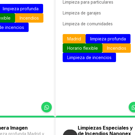
Limpieza para particulares
limpieza profunda
Limpieza de garajes
exible
Incendios
Limpieza de comunidades
de incencios
Madrid
limpieza profunda
Horario flexible
Incendios
Limpieza de incencios
mera Imagen
Limpiezas Especiales y
de Incendios Nanonex
ieza profunda Madrid y