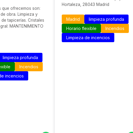
Hortaleza, 28043 Madrid
s que ofrecemos son:
 de obra. Limpieza y
Madrid
limpieza profunda
de tapicerías. Cristales
tegral​: MANTENIMIENTO
Horario flexible
Incendios
Limpieza de incencios
limpieza profunda
exible
Incendios
de incencios