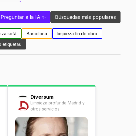
Preguntar a la IA ✨
Búsquedas más populares
eza sofá
Barcelona
limpieza fin de obra
s etiquetas
Diversum
Limpieza profunda Madrid y
otros servicios.