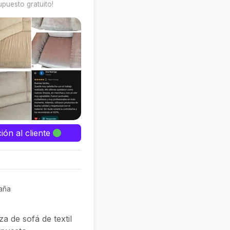
upuesto gratuito!
ión al cliente
aña
za de sofá de textil