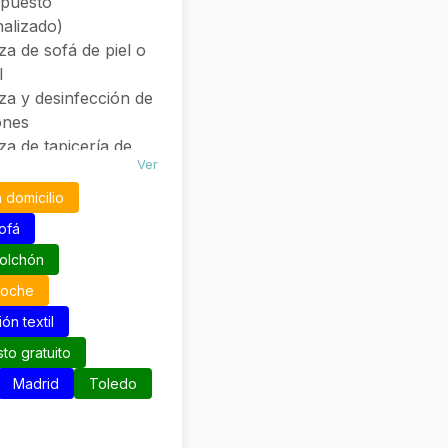
upuesto
alizado)
za de sofá de piel o
l
za y desinfección de
ones
za de tapicería de
Ver
os de coche
ción y presupuesto
a domicilio
ste ni compromiso
ofá
ón y reservas vía
colchón
App o teléfono
coche
ón textil
to gratuito
Madrid
Toledo