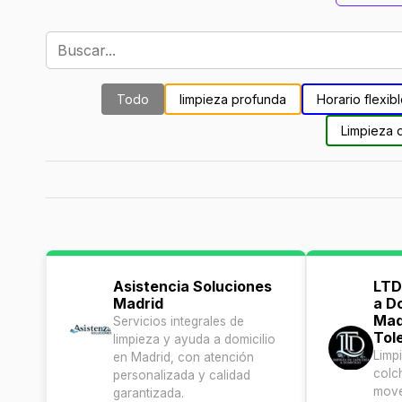
Todo
limpieza profunda
Horario flexib
Limpieza 
Asistencia Soluciones
LTD
Madrid
a D
Mad
Servicios integrales de
Tol
limpieza y ayuda a domicilio
Limp
en Madrid, con atención
colc
personalizada y calidad
move
garantizada.