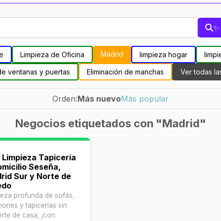
✨ 
Madrid
le
Limpieza de Oficina
limpieza hogar
limpi
de ventanas y puertas
Eliminación de manchas
Ver todas la
Orden:
Más nuevo
Más popular
Negocios etiquetados con "Madrid"
 Limpieza Tapicería
omicilio Seseña,
rid Sur y Norte de
edo
ieza profunda de sofás,
hones y tapicerías sin
rte de casa, ¡con