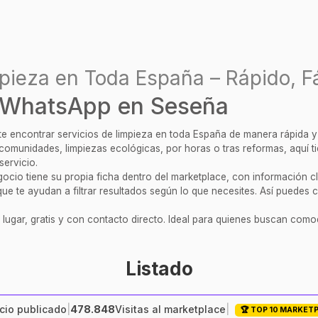
pieza en Toda España – Rápido, Fá
 WhatsApp en Seseña
ite encontrar servicios de limpieza en toda España de manera rápida 
, comunidades, limpiezas ecológicas, por horas o tras reformas, aquí 
servicio.
cio tiene su propia ficha dentro del marketplace, con información clar
ue te ayudan a filtrar resultados según lo que necesites. Así puedes c
 lugar, gratis y con contacto directo. Ideal para quienes buscan comod
Listado
io publicado
|
478.848
Visitas al marketplace
|
🏆 TOP 10 MARKET