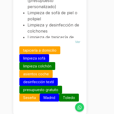
(presupuesto
personalizado)
Limpieza de sofá de piel o
polipiel
Limpieza y desinfección de
colchones
Limpieza de tapicería de
Ver
asientos de coche
Evaluación y presupuesto
tapicería a domicilio
sin coste ni compromiso
limpieza sofá
Atención y reservas vía
limpieza colchón
WhatsApp o teléfono
asientos coche
desinfección textil
presupuesto gratuito
Seseña
Madrid
Toledo