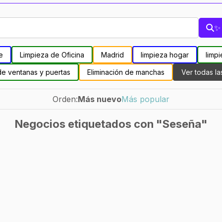
✨ 
e
Limpieza de Oficina
Madrid
limpieza hogar
limpi
de ventanas y puertas
Eliminación de manchas
Ver todas la
Orden:
Más nuevo
Más popular
Negocios etiquetados con "Seseña"