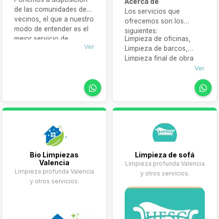
Acerca de
de las comunidades de
Los servicios que
vecinos, el que a nuestro
ofrecemos son los
modo de entender es el
siguientes:
mejor servicio de
Limpieza de oficinas,
Ver
limpieza calidad-precio
Limpieza de barcos,
del mercado. La limpieza
Limpieza final de obra
de un portal y el aspecto
Ver
de la comunidad en
general, limpieza tanto
por dentro como por
fuera, la limpieza de los
suelos y la calidad a la
hora de presentar
fregados y barridos, la
limpieza en los buzones
Bio Limpiezas
Limpieza de sofá
Valencia
Limpieza profunda Valencia
Limpieza profunda Valencia
y otros servicios.
y otros servicios.