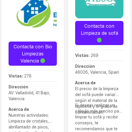
Contacta con
Limpieza de sofá
Contacta con Bio
Limpiezas
Vistas:
269
Valencia
Dirección
46026, Valencia, Spain
Vistas:
276
Acerca de
Dirección
El precio de la limpieza
AV. Valladolid, 41 Bajo,
del sofá puede variar
Valencia
según el material de la
Si deseas realizar un
tapicería y el grado de
Acerca de
cálculo más preciso para
contaminación.
Nuestras actividades:
limpiar tu sofá y recibir
Limpieza de cristales,
consejos, te
abrillantado de pisos,
recomendamos que te