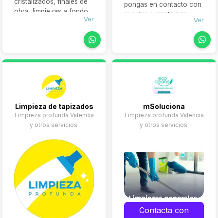
cristalizados, finales de
pongas en contacto con
obra, limpiezas a fondo,
nuestro gerente por
Ver
Ver
limpieza puntual,
teléfono
697372038
de
mantenimiento periódico
8-00 a 22-00.
y mucho más.
Limpieza de tapizados
mSoluciona
Limpieza profunda Valencia
Limpieza profunda Valencia
y otros servicios.
y otros servicios.
Contacta con