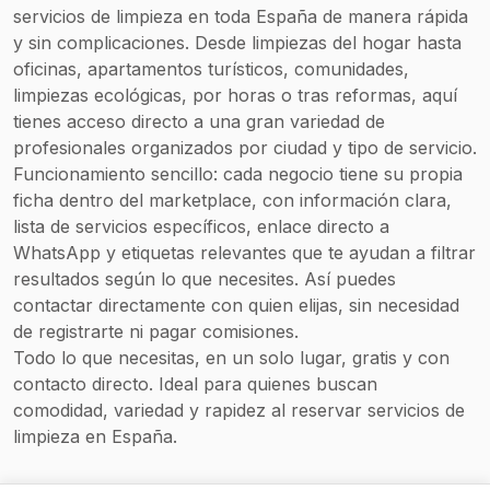
con reservas posibles en
servicios de limpieza en toda España de manera rápida
como una opción
un tiempo muy corto.
y sin complicaciones. Desde limpiezas del hogar hasta
destacada en servicios
residenciales y
oficinas, apartamentos turísticos, comunidades,
corporativos en la zona
limpiezas ecológicas, por horas o tras reformas, aquí
de Valencia.
tienes acceso directo a una gran variedad de
profesionales organizados por ciudad y tipo de servicio.
Funcionamiento sencillo: cada negocio tiene su propia
ficha dentro del marketplace, con información clara,
lista de servicios específicos, enlace directo a
WhatsApp y etiquetas relevantes que te ayudan a filtrar
resultados según lo que necesites. Así puedes
contactar directamente con quien elijas, sin necesidad
de registrarte ni pagar comisiones.
Todo lo que necesitas, en un solo lugar, gratis y con
contacto directo. Ideal para quienes buscan
comodidad, variedad y rapidez al reservar servicios de
limpieza en España.