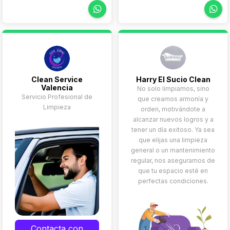
Limpieza final de
obra
Clean Service
Harry El Sucio Clean
Valencia
No solo limpiamos, sino
Servicio Profesional de
que creamos armonía y
Limpieza
orden, motivándote a
alcanzar nuevos logros y a
tener un día exitoso. Ya sea
que elijas una limpieza
general o un mantenimiento
regular, nos aseguramos de
que tu espacio esté en
perfectas condiciones.
Contacta con