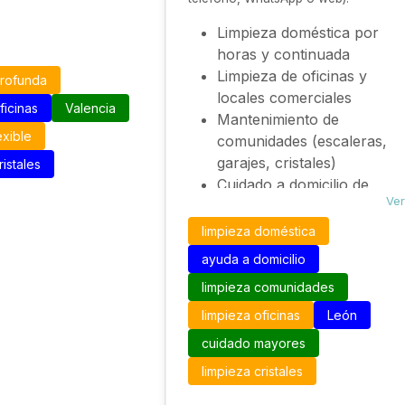
Limpieza doméstica por
horas y continuada
Limpieza de oficinas y
profunda
locales comerciales
ficinas
Valencia
Mantenimiento de
exible
comunidades (escaleras,
garajes, cristales)
ristales
Cuidado a domicilio de
Ver
personas mayores o
enfermos
limpieza doméstica
Servicios de internas 24h o
ayuda a domicilio
empleadas externas en
limpieza comunidades
hogar
Acompañamiento
limpieza oficinas
León
hospitalario o asistencia
cuidado mayores
social en domicilio
limpieza cristales
Selección y gestión de
personal doméstico