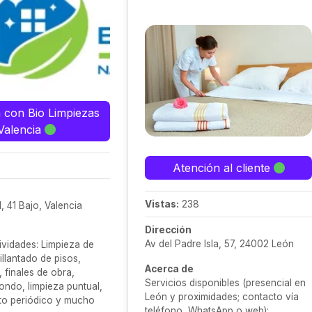
 con Bio Limpiezas
Valencia
Atención al cliente
Vistas:
238
d, 41 Bajo, Valencia
Dirección
Av del Padre Isla, 57, 24002 León
ividades: Limpieza de
rillantado de pisos,
Acerca de
, finales de obra,
Servicios disponibles (presencial en
fondo, limpieza puntual,
León y proximidades; contacto vía
to periódico y mucho
teléfono, WhatsApp o web):