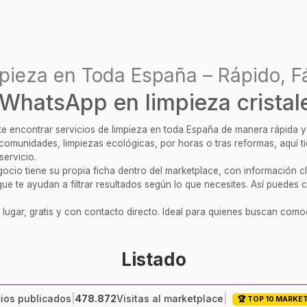
pieza en Toda España – Rápido, Fá
WhatsApp en limpieza cristal
ite encontrar servicios de limpieza en toda España de manera rápida 
, comunidades, limpiezas ecológicas, por horas o tras reformas, aquí 
servicio.
cio tiene su propia ficha dentro del marketplace, con información clar
ue te ayudan a filtrar resultados según lo que necesites. Así puedes c
 lugar, gratis y con contacto directo. Ideal para quienes buscan comod
Listado
ios publicados
|
478.872
Visitas al marketplace
|
🏆 TOP 10 MARKE