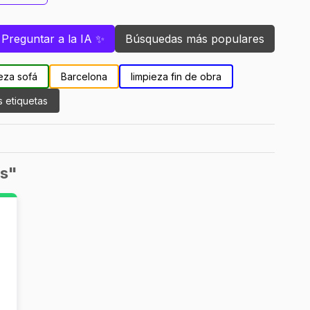
Preguntar a la IA ✨
Búsquedas más populares
eza sofá
Barcelona
limpieza fin de obra
s etiquetas
es"