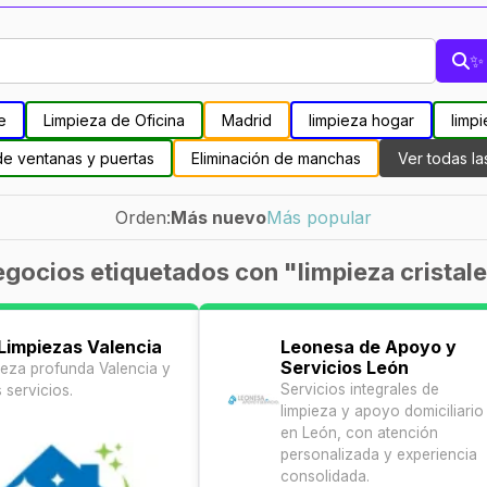
✨ 
e
Limpieza de Oficina
Madrid
limpieza hogar
limpi
de ventanas y puertas
Eliminación de manchas
Ver todas la
Orden:
Más nuevo
Más popular
gocios etiquetados con "limpieza cristal
 Limpiezas Valencia
Leonesa de Apoyo y
Servicios León
ieza profunda Valencia y
Servicios integrales de
 servicios.
limpieza y apoyo domiciliario
en León, con atención
personalizada y experiencia
consolidada.