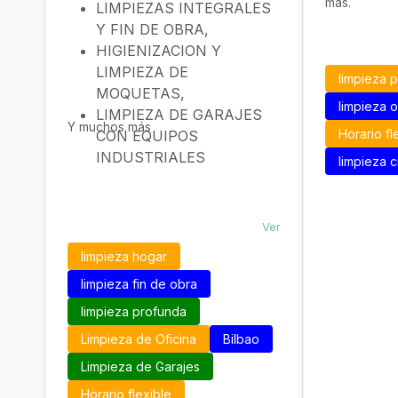
más.
LIMPIEZAS INTEGRALES
Y FIN DE OBRA,
HIGIENIZACION Y
LIMPIEZA DE
limpieza 
MOQUETAS,
limpieza o
LIMPIEZA DE GARAJES
Y muchos más
Horario fl
CON EQUIPOS
INDUSTRIALES
limpieza c
Ver
limpieza hogar
limpieza fin de obra
limpieza profunda
Limpieza de Oficina
Bilbao
Limpieza de Garajes
Horario flexible