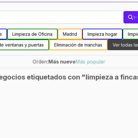
✨ 
e
Limpieza de Oficina
Madrid
limpieza hogar
limpi
de ventanas y puertas
Eliminación de manchas
Ver todas la
Orden:
Más nuevo
Más popular
egocios etiquetados con "limpieza a finca