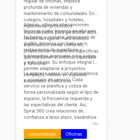
regular de oficinas, limpieza
profunda de viviendas y
mantenimiento de comunidades. En
colegios, hospitales y hoteles,
Además, ofrecen intervenciones
implementan protocolos
técnicas como limpieza en altura en
especializados para garantizar altos
fachadas y cristales, eliminación de
niveles de higiene. Para eventos
grafitis, limpieza con hielo seco,
especiales o zonas comunes,
restauración de superficies y
proporcionan soluciones específicas
tratamientos especiales para suelos
que mantienen el entorno impecable
y estructuras. Su enfoque integral les
y funcional.
permite adaptarse a proyectos
La empresa opera con transparencia
complejos, incluso en espacios
y vocación de servicio. Cada
industriales o históricos.
servicio se planifica y cotiza de
forma personalizada según el tipo de
espacio, la frecuencia requerida y
las expectativas del cliente. Así,
Spiral 360 crea relaciones de
confianza a largo plazo, basándose
en profesionalidad, empatía y
Ver
atención al detalle.
comunidades
Oficinas