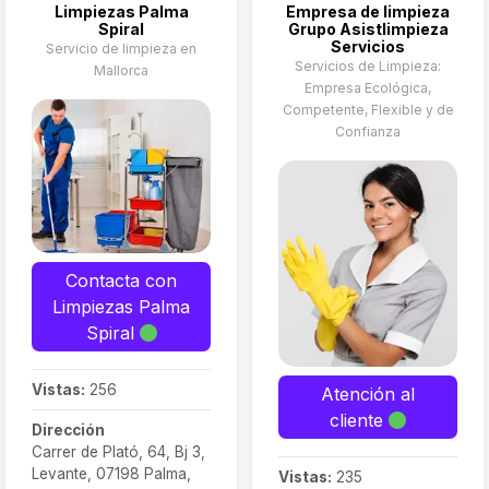
Limpiezas Palma
Empresa de limpieza
Spiral
Grupo Asistlimpieza
Servicios
Servicio de limpieza en
Servicios de Limpieza:
Mallorca
Empresa Ecológica,
Competente, Flexible y de
Confianza
Contacta con
Limpiezas Palma
Spiral
Vistas:
256
Atención al
cliente
Dirección
Carrer de Plató, 64, Bj 3,
Levante, 07198 Palma,
Vistas:
235