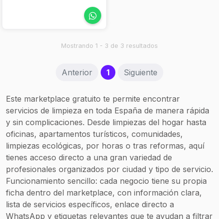
programaciones
terrazo, moquetas,
semanales o mensuales.
espacios comunes de
Limpiezas PRO atiende
comunidades, oficinas y
principalmente la ciudad
garajes. También llevan a
de Alicante y Playa de
Mostrando 1 - 3 de 3 resultados
cabo limpiezas post‑obra
San Juan, pero se
y pulido o abrillantado de
adapta a otros
suelos con maquinaria
(current)
Anterior
1
Siguiente
requerimientos según el
especializada,
tipo de proyecto. Su
adaptándose a las
sistema de trabajo
necesidades del cliente y
Este marketplace gratuito te permite encontrar
incluye una primera
ofreciendo honorarios
servicios de limpieza en toda España de manera rápida
valoración y
por hora o por servicio
y sin complicaciones. Desde limpiezas del hogar hasta
presupuesto sin
completo.
compromiso, seguido
oficinas, apartamentos turísticos, comunidades,
por una planificación
limpiezas ecológicas, por horas o tras reformas, aquí
personalizada según el
tienes acceso directo a una gran variedad de
tipo de espacio, la
profesionales organizados por ciudad y tipo de servicio.
periodicidad y la
Funcionamiento sencillo: cada negocio tiene su propia
magnitud del servicio.
ficha dentro del marketplace, con información clara,
lista de servicios específicos, enlace directo a
WhatsApp y etiquetas relevantes que te ayudan a filtrar