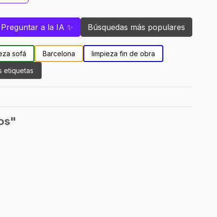
Preguntar a la IA ✨
Búsquedas más populares
eza sofá
Barcelona
limpieza fin de obra
s etiquetas
os"