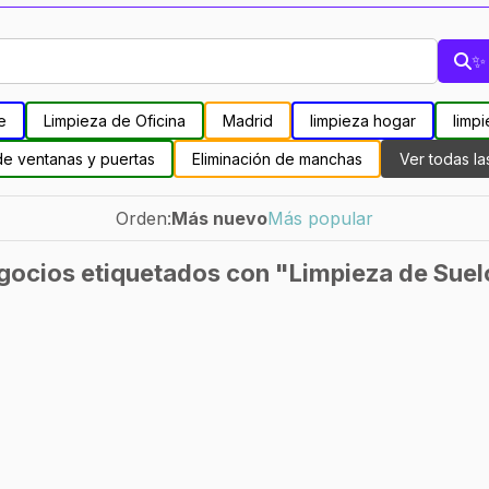
✨ 
e
Limpieza de Oficina
Madrid
limpieza hogar
limpi
de ventanas y puertas
Eliminación de manchas
Ver todas la
Orden:
Más nuevo
Más popular
gocios etiquetados con "Limpieza de Suel