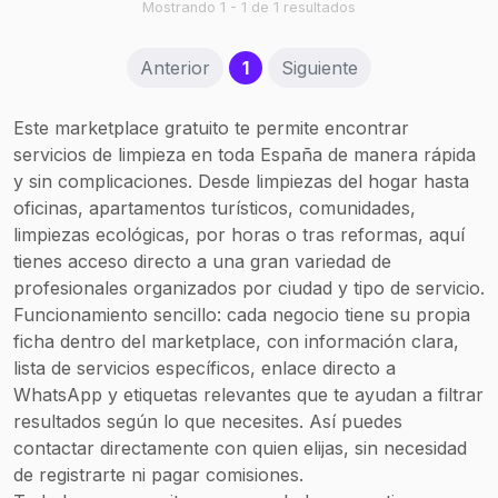
valoraciones de los
Mostrando 1 - 1 de 1 resultados
pensando en brindar
manchas, ácaros y
clientes reflejan su
bienestar al cliente,
malos olores.
compromiso con la
preservando su tiempo
(current)
Anterior
1
Siguiente
calidad, la atención al
libre y garantizando
detalle y la satisfacción
espacios limpios y
puntual en cada
acogedores.
Este marketplace gratuito te permite encontrar
intervención.
servicios de limpieza en toda España de manera rápida
y sin complicaciones. Desde limpiezas del hogar hasta
oficinas, apartamentos turísticos, comunidades,
limpiezas ecológicas, por horas o tras reformas, aquí
tienes acceso directo a una gran variedad de
profesionales organizados por ciudad y tipo de servicio.
Funcionamiento sencillo: cada negocio tiene su propia
ficha dentro del marketplace, con información clara,
lista de servicios específicos, enlace directo a
WhatsApp y etiquetas relevantes que te ayudan a filtrar
resultados según lo que necesites. Así puedes
contactar directamente con quien elijas, sin necesidad
de registrarte ni pagar comisiones.