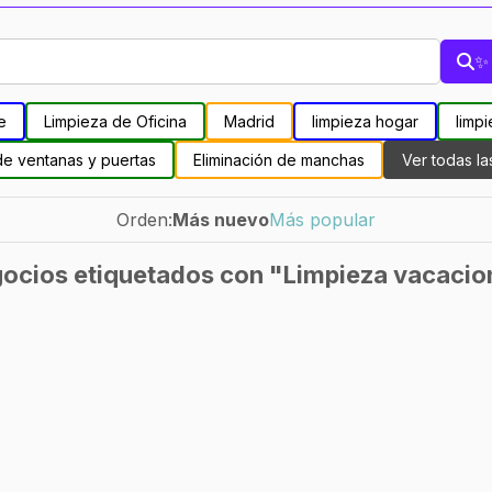
✨ 
e
Limpieza de Oficina
Madrid
limpieza hogar
limpi
de ventanas y puertas
Eliminación de manchas
Ver todas la
Orden:
Más nuevo
Más popular
ocios etiquetados con "Limpieza vacacio