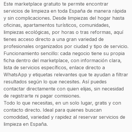
Limpieza de
Este marketplace gratuito te permite encontrar
tapicerías y
servicios de limpieza en toda España de manera rápida
mantenimiento
y sin complicaciones. Desde limpiezas del hogar hasta
de suelos
oficinas, apartamentos turísticos, comunidades,
Abrillantado de
limpiezas ecológicas, por horas o tras reformas, aquí
suelos
tienes acceso directo a una gran variedad de
profesionales
profesionales organizados por ciudad y tipo de servicio.
Reformas del
Funcionamiento sencillo: cada negocio tiene su propia
hogar, pintura y
ficha dentro del marketplace, con información clara,
pladur
lista de servicios específicos, enlace directo a
Servicios de
WhatsApp y etiquetas relevantes que te ayudan a filtrar
fontanería,
resultados según lo que necesites. Así puedes
electricidad y
contactar directamente con quien elijas, sin necesidad
certificados
de registrarte ni pagar comisiones.
energéticos
Todo lo que necesitas, en un solo lugar, gratis y con
Asistencia
contacto directo. Ideal para quienes buscan
domiciliaria,
comodidad, variedad y rapidez al reservar servicios de
acompañamiento
limpieza en España.
mayores,