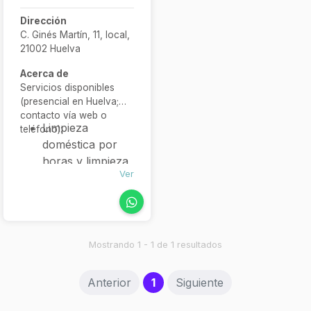
Dirección
C. Ginés Martín, 11, local,
21002 Huelva
Acerca de
Servicios disponibles
(presencial en Huelva;
contacto vía web o
Limpieza
teléfono):
doméstica por
horas y limpieza
Ver
general
Limpieza
post‑obra y fin
de obra
completada
Mostrando 1 - 1 de 1 resultados
Limpieza de
comunidades y
(current)
Anterior
1
Siguiente
oficinas