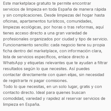
Limpieza de
Este marketplace gratuito te permite encontrar
tapicerías y
servicios de limpieza en toda España de manera rápida
mantenimiento
y sin complicaciones. Desde limpiezas del hogar hasta
de suelos
oficinas, apartamentos turísticos, comunidades,
Abrillantado de
limpiezas ecológicas, por horas o tras reformas, aquí
suelos
tienes acceso directo a una gran variedad de
profesionales
profesionales organizados por ciudad y tipo de servicio.
Reformas del
Funcionamiento sencillo: cada negocio tiene su propia
hogar, pintura y
ficha dentro del marketplace, con información clara,
pladur
lista de servicios específicos, enlace directo a
Servicios de
WhatsApp y etiquetas relevantes que te ayudan a filtrar
fontanería,
resultados según lo que necesites. Así puedes
electricidad y
contactar directamente con quien elijas, sin necesidad
certificados
de registrarte ni pagar comisiones.
energéticos
Todo lo que necesitas, en un solo lugar, gratis y con
Asistencia
contacto directo. Ideal para quienes buscan
domiciliaria,
comodidad, variedad y rapidez al reservar servicios de
acompañamiento
limpieza en España.
mayores,