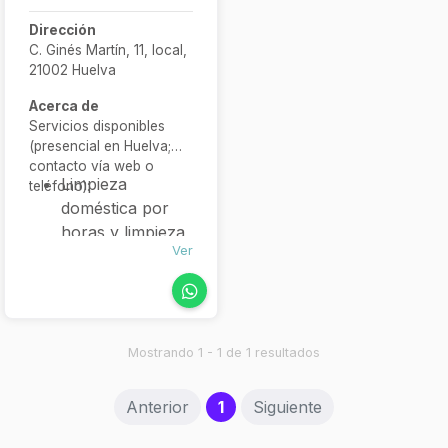
Dirección
C. Ginés Martín, 11, local,
21002 Huelva
Acerca de
Servicios disponibles
(presencial en Huelva;
contacto vía web o
Limpieza
teléfono):
doméstica por
horas y limpieza
Ver
general
Limpieza
post‑obra y fin
de obra
completada
Mostrando 1 - 1 de 1 resultados
Limpieza de
comunidades y
(current)
Anterior
1
Siguiente
oficinas