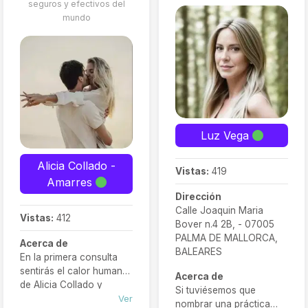
seguros y efectivos del
mundo
Luz Vega
Alicia Collado -
Vistas:
419
Amarres
Dirección
Calle Joaquin Maria
Vistas:
412
Bover n.4 2B, - 07005
PALMA DE MALLORCA,
Acerca de
BALEARES
En la primera consulta
sentirás el calor humano
Acerca de
de Alicia Collado y
Si tuviésemos que
podrás comprobar que
Ver
nombrar una práctica