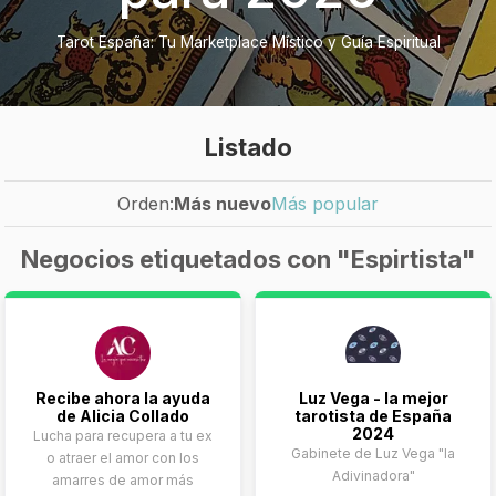
Tarot España: Tu Marketplace Místico y Guía Espiritual
Listado
Orden:
Más nuevo
Más popular
Negocios etiquetados con "Espirtista"
Recibe ahora la ayuda
Luz Vega - la mejor
de Alicia Collado
tarotista de España
2024
Lucha para recupera a tu ex
Gabinete de Luz Vega "la
o atraer el amor con los
Adivinadora"
amarres de amor más