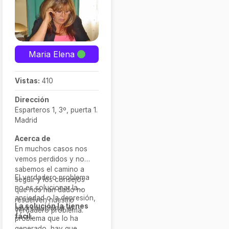
Maria Elena
Vistas:
410
Dirección
Esparteros 1, 3º, puerta 1.
Madrid
Acerca de
En muchos casos nos
vemos perdidos y no
sabemos el camino a
El verdadero problema
seguir y los consejos
no es solucionar la
que nos han dado no
ansiedad o la depresión,
resuelven nuestro
La solución la tienes
sino solucionar el
verdadero problema.
fácil.
problema que lo ha
generado, hay que