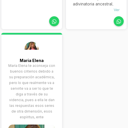
es la gran maestra es la
adivinatoria ancestral,
máxima experta en
estoy convencida de que
Ver
amarres de amor. En ese
la mayoría de las
mismo instante recibirás
personas citarían el
cariño, comprensión,
Tarot. Inicialmente, se
empatía y con una sola
trata de una baraja de 78
consulta ya te sentirás
cartas, divididas en 4
mucho mejor. Notarás
palos y con distintas
que estás en muy buenas
figuras, cada una con su
manos.
propio significado.
Maria Elena
Además de ser una
María Elena te aconseja con
herramienta para realizar
buenos criterios debido a
predicciones, la intensa
su preparación académica,
carga espiritual de
pero lo que realmente va a
cualquier baraja de Tarot
servirte va a ser lo que te
hace que cada vez más
diga a través de su
personas lo usen como
videncia, pues a ella le dan
una forma de meditación
las respuestas esos seres
personal.
de otra dimensión, esos
espíritus, ente