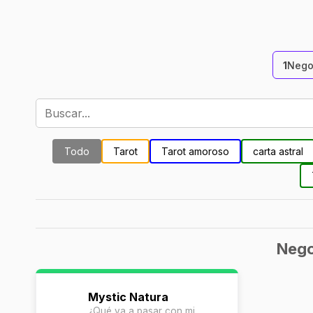
1
Nego
Todo
Tarot
Tarot amoroso
carta astral
Nego
Mystic Natura
¿Qué va a pasar con mi