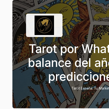
Tarot por Wha
balance del añ
prediccion
Tarot España: Tu Marketp