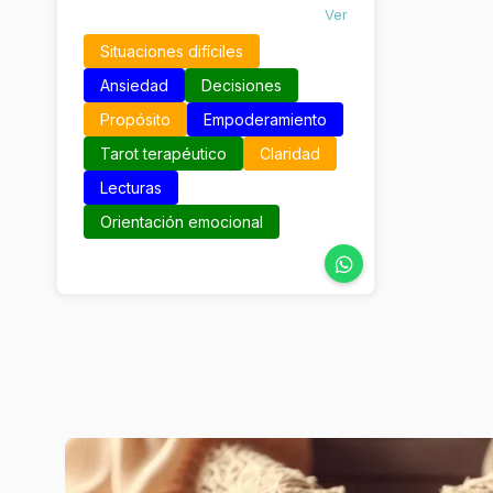
Ver
Situaciones difíciles
Ansiedad
Decisiones
Propósito
Empoderamiento
Tarot terapéutico
Claridad
Lecturas
Orientación emocional