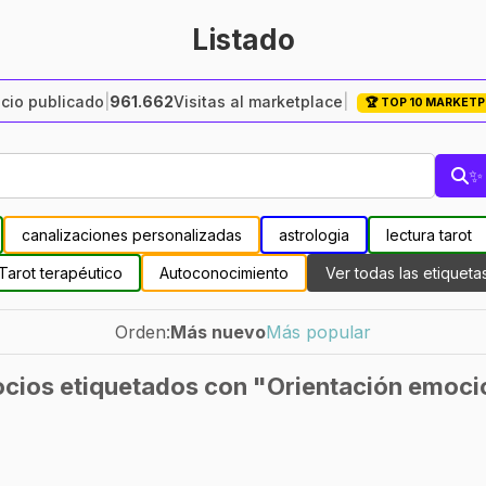
Listado
cio publicado
|
961.662
Visitas al marketplace
|
🏆 TOP 10 MARKET
✨ 
canalizaciones personalizadas
astrologia
lectura tarot
Tarot terapéutico
Autoconocimiento
Ver todas las etiqueta
Orden:
Más nuevo
Más popular
cios etiquetados con "Orientación emoci