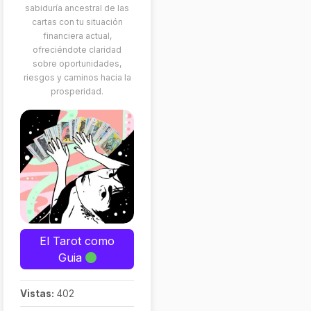
sabiduría ancestral de las
cartas con tu situación
financiera actual,
ofreciéndote claridad
sobre oportunidades,
riesgos y caminos hacia la
prosperidad.
El Tarot como
Guia
Vistas:
402