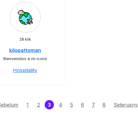
28 klik
kilopattoman
Bienvenidos a mi icono
Hospitality
(current)
Sebelum
1
2
3
4
5
6
7
8
Seterusny