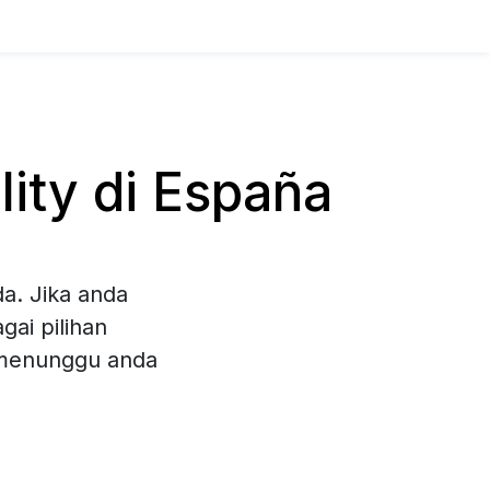
ity di España
a. Jika anda
gai pilihan
 menunggu anda