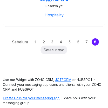
¡Reserva ya!
Hospitality
(curre
Sebelum
1
2
3
4
5
6
7
8
Seterusnya
Use our Widget with ZOHO CRM,
JOTFORM
or HUBSPOT -
Connect your messaging app users and clients with your ZOHO
CRM and HUBSPOT
Create Polls for your messaging app
| Share polls with your
messaging group