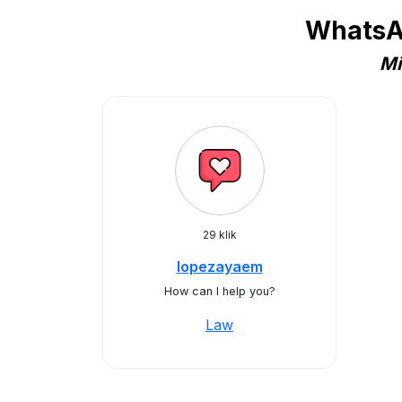
WhatsAp
Mi
29 klik
lopezayaem
How can I help you?
Law