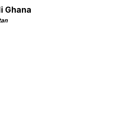
di Ghana
tan