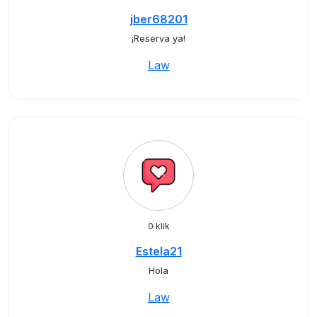
jber68201
¡Reserva ya!
Law
0 klik
Estela21
Hola
Law