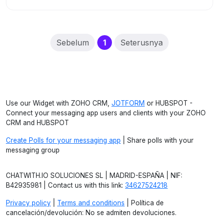
(current)
Sebelum
1
Seterusnya
Use our Widget with ZOHO CRM,
JOTFORM
or HUBSPOT -
Connect your messaging app users and clients with your ZOHO
CRM and HUBSPOT
Create Polls for your messaging app
| Share polls with your
messaging group
CHATWITH.IO SOLUCIONES SL | MADRID-ESPAÑA | NIF:
B42935981 | Contact us with this link:
34627524218
Privacy policy
|
Terms and conditions
| Política de
cancelación/devolución: No se admiten devoluciones.