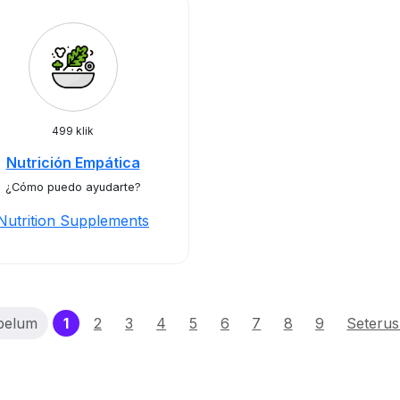
499 klik
Nutrición Empática
¿Cómo puedo ayudarte?
Nutrition Supplements
(current)
belum
1
2
3
4
5
6
7
8
9
Seteru