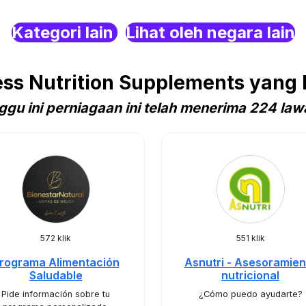
Kategori lain
Lihat oleh negara lain
s Nutrition Supplements yang 
ggu ini perniagaan ini telah menerima 224 law
572 klik
551 klik
rograma Alimentación
Asnutri - Asesoramien
Saludable
nutricional
Pide información sobre tu
¿Cómo puedo ayudarte?