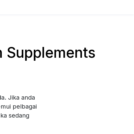
n Supplements
a. Jika anda
emui pelbagai
eka sedang