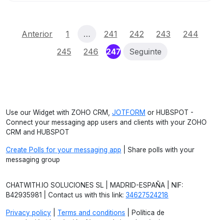
Anterior
1
…
241
242
243
244
(current)
245
246
247
Seguinte
Use our Widget with ZOHO CRM,
JOTFORM
or HUBSPOT -
Connect your messaging app users and clients with your ZOHO
CRM and HUBSPOT
Create Polls for your messaging app
| Share polls with your
messaging group
CHATWITH.IO SOLUCIONES SL | MADRID-ESPAÑA | NIF:
B42935981 | Contact us with this link:
34627524218
Privacy policy
|
Terms and conditions
| Política de