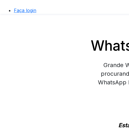
Faça login
Whats
Grande W
procurand
WhatsApp B
Est