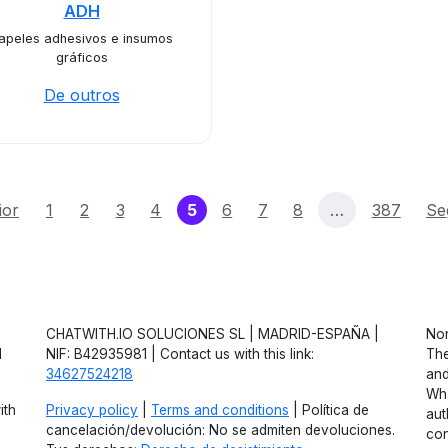
ADH
apeles adhesivos e insumos
gráficos
De outros
(current)
ior
1
2
3
4
5
6
7
8
…
387
Se
CHATWITH.IO SOLUCIONES SL | MADRID-ESPAÑA |
Non
d
NIF: B42935981 | Contact us with this link:
The
34627524218
and
Wha
ith
Privacy policy
|
Terms and conditions
| Política de
aut
cancelación/devolución: No se admiten devoluciones.
con