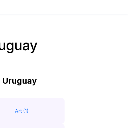
ruguay
n Uruguay
Art (1)