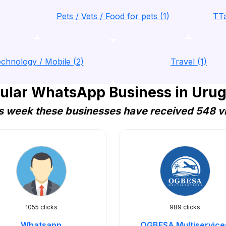
Pets / Vets / Food for pets (1)
TTa
chnology / Mobile (2)
Travel (1)
ular WhatsApp Business in Uru
s week these businesses have received 548 vi
1055 clicks
989 clicks
Whatsapp
OGBESA Multiservice