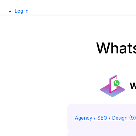
Log in
Whats
W
Agency / SEO / Design (9