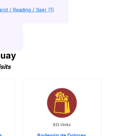
rot / Reading / Seer (1)
guay
sits
922 clicks
s
Bodegón de Dolores