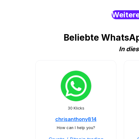
Weiter
Beliebte WhatsAp
In die
30 Klicks
chrisanthony814
How can I help you?