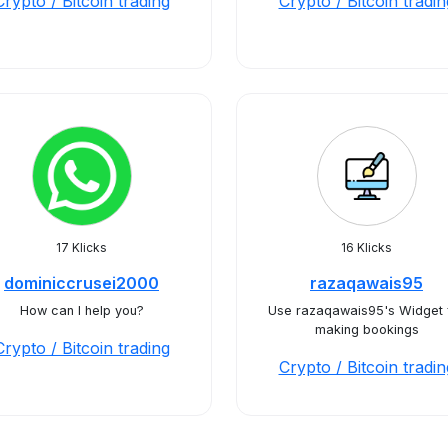
Crypto / Bitcoin trading
Crypto / Bitcoin tradin
17 Klicks
16 Klicks
dominiccrusei2000
razaqawais95
How can I help you?
Use razaqawais95's Widget 
making bookings
Crypto / Bitcoin trading
Crypto / Bitcoin tradin