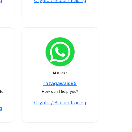
g
Crypto / Bitcoin trading
14 Klicks
razaqawais95
for
How can I help you?
Crypto / Bitcoin trading
g