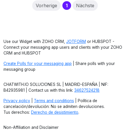
(current)
Vorherige
1
Nächste
Use our Widget with ZOHO CRM,
JOTFORM
or HUBSPOT -
Connect your messaging app users and clients with your ZOHO
CRM and HUBSPOT
Create Polls for your messaging app
| Share polls with your
messaging group
CHATWITH.IO SOLUCIONES SL | MADRID-ESPAÑA | NIF:
B42935981 | Contact us with this link:
34627524218
Privacy policy
|
Terms and conditions
| Política de
cancelación/devolución: No se admiten devoluciones.
Tus derechos:
Derecho de desistimiento
.
Non-Affiliation and Disclaimer