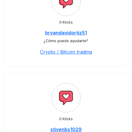
0 Klicks
bryandavidortiz51
¿Cómo puedo ayudarte?
Crypto / Bitcoin trading
0 Klicks
stivenbs1029