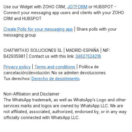
Use our Widget with ZOHO CRM,
JOTFORM
or HUBSPOT -
Connect your messaging app users and clients with your ZOHO
CRM and HUBSPOT
Create Polls for your messaging app
| Share polls with your
messaging group
CHATWITH.IO SOLUCIONES SL | MADRID-ESPAÑA | NIF:
B42935981 | Contact us with this link:
34627524218
Privacy policy
|
Terms and conditions
| Política de
cancelación/devolución: No se admiten devoluciones.
Tus derechos:
Derecho de desistimiento
.
Non-Affiliation and Disclaimer
The WhatsApp trademark, as well as WhatsApp’s Logo and other
services marks and logos are owned by WhatsApp LLC. We are
not affiliated, associated, authorized, endorsed by, or in any way
officially connected with WhatsApp LLC.