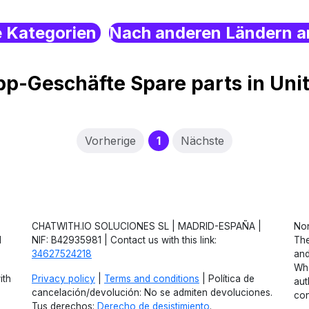
e Kategorien
Nach anderen Ländern a
p-Geschäfte Spare parts in Uni
(current)
Vorherige
1
Nächste
CHATWITH.IO SOLUCIONES SL | MADRID-ESPAÑA |
Non
d
NIF: B42935981 | Contact us with this link:
The
34627524218
and
Wha
ith
Privacy policy
|
Terms and conditions
| Política de
aut
cancelación/devolución: No se admiten devoluciones.
con
Tus derechos:
Derecho de desistimiento
.