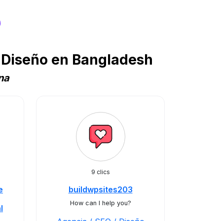
s
 Diseño en Bangladesh
na
9 clics
e
buildwpsites203
How can I help you?
l