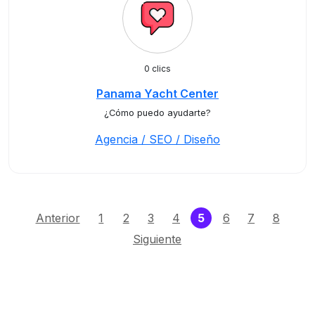
0 clics
Panama Yacht Center
¿Cómo puedo ayudarte?
Agencia / SEO / Diseño
(current)
Anterior
1
2
3
4
5
6
7
8
Siguiente